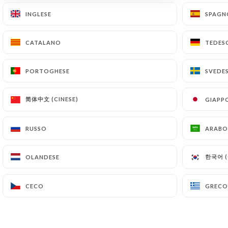
INGLESE
INGLESE
SPAGN
SPAGN
CATALANO
CATALANO
TEDES
TEDES
PORTOGHESE
PORTOGHESE
SVEDE
SVEDE
简体中文 (CINESE)
简体中文 (CINESE)
GIAPP
GIAPP
RUSSO
RUSSO
ARABO
ARABO
한국어 (
한국어 (
OLANDESE
OLANDESE
CECO
CECO
GRECO
GRECO