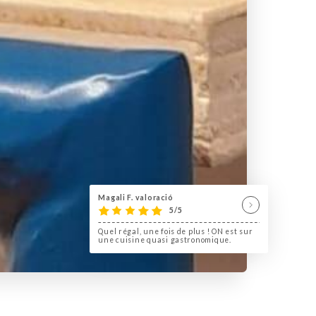
Magali F. valoració
5/5
Quel régal, une fois de plus ! ON est sur
une cuisine quasi gastronomique.