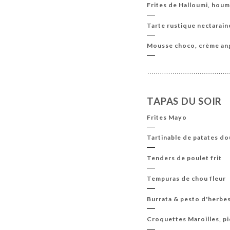
Frites de Halloumi, houm
Tarte rustique nectarain
Mousse choco, crème angl
TAPAS DU SOIR
Frites Mayo
Tartinable de patates d
Tenders de poulet frit
Tempuras de chou fleur
Burrata & pesto d'herbe
Croquettes Maroilles, p