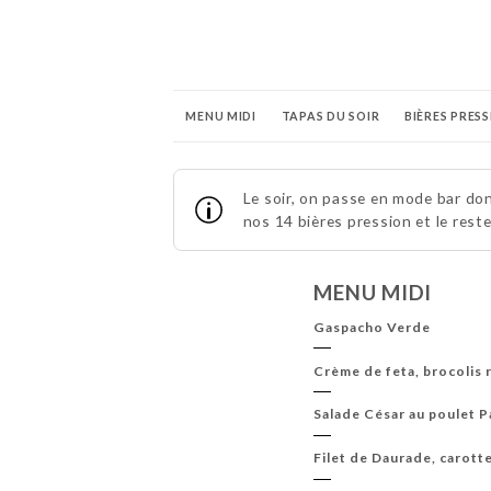
MENU MIDI
TAPAS DU SOIR
BIÈRES PRES
BOISSONS SANS ALCOOL
Le soir, on passe en mode bar do
nos 14 bières pression et le rest
MENU MIDI
Gaspacho Verde
Crème de feta, brocolis 
Salade César au poulet P
Filet de Daurade, carott