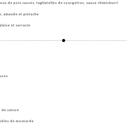
ous de pois cassés, tagliatelles de courgettes, sauce chimichurri
e, amande et pistache
aise et sarrasin
ouces
s de saison
ickles de moutarde