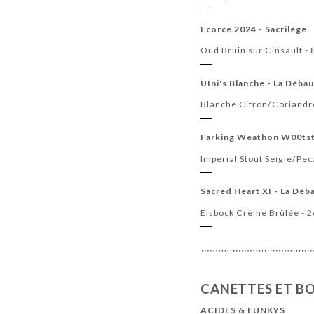
Ecorce 2024 - Sacrilège
Oud Bruin sur Cinsault -
UIni's Blanche - La Déba
Blanche Citron/Coriand
Farking Weathon W00tst
Imperial Stout Seigle/Pec
Sacred Heart XI - La Déb
Eisbock Crème Brûlée - 
CANETTES ET BO
ACIDES & FUNKYS