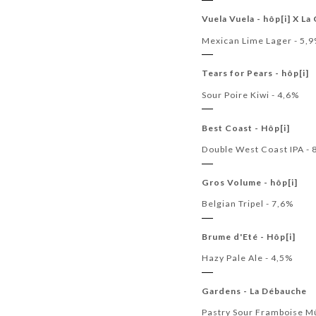
Vuela Vuela - hôp[i] X La
Mexican Lime Lager - 5,
Tears for Pears - hôp[i]
Sour Poire Kiwi - 4,6%
Best Coast - Hôp[i]
Double West Coast IPA - 
Gros Volume - hôp[i]
Belgian Tripel - 7,6%
Brume d'Eté - Hôp[i]
Hazy Pale Ale - 4,5%
Gardens - La Débauche
Pastry Sour Framboise M