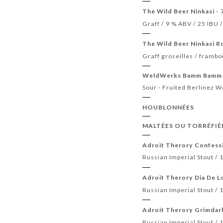
The Wild Beer Ninkasi - 
Graff / 9 % ABV / 25 IBU
The Wild Beer Ninkasi Ro
Graff groseilles / frambo
WeldWerks Bamm Bamm 
Sour - Fruited Berlinez 
HOUBLONNÉES
MALTÉES OU TORRÉFIÉ
Adroit Therory Confessi
Russian Imperial Stout / 
Adroit Therory Dia De L
Russian Imperial Stout / 
Adroit Therory Grimdark
Russian Imperial Stout / 