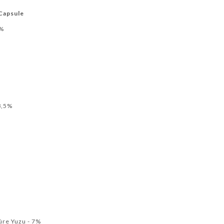
 Capsule
9%
8,5%
ûre Yuzu - 7%