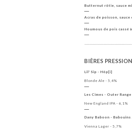
Butternut rôtie, sauce m
Acras de poisson, sauce 
Houmous de pois cassé à
BIÈRES PRESSIO
Lil' Sip - Hôp[i]
Blonde Ale - 5,4%
Les Cimes - Outer Range
New England IPA - 6,1%
Dany Baboon - Babouins 
Vienna Lager - 5,7%