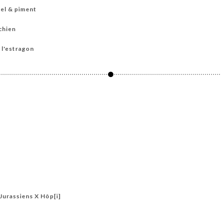
iel & piment
chien
 l'estragon
N
Jurassiens X Hôp[i]