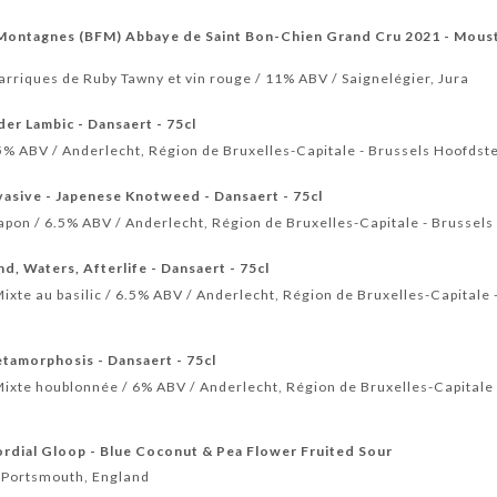
-Montagnes (BFM) Abbaye de Saint Bon-Chien Grand Cru 2021 - Mou
arriques de Ruby Tawny et vin rouge / 11% ABV / Saignelégier, Jura
der Lambic - Dansaert - 75cl
.5% ABV / Anderlecht, Région de Bruxelles-Capitale - Brussels Hoofdst
vasive - Japenese Knotweed - Dansaert - 75cl
apon / 6.5% ABV / Anderlecht, Région de Bruxelles-Capitale - Brussel
d, Waters, Afterlife - Dansaert - 75cl
xte au basilic / 6.5% ABV / Anderlecht, Région de Bruxelles-Capitale 
etamorphosis - Dansaert - 75cl
ixte houblonnée / 6% ABV / Anderlecht, Région de Bruxelles-Capitale 
rdial Gloop - Blue Coconut & Pea Flower Fruited Sour
/ Portsmouth, England