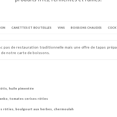
SION
CANETTES ET BOUTEILLES
VINS
BOISSONS CHAUDES
COCK
nc pas de restauration traditionnelle mais une offre de tapas pr
e de notre carte de boissons.
rôtis, huile pimentée
anko, tomates cerises rôties
es rôties, boulgourt aux herbes, chermoulah