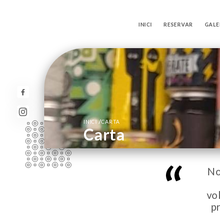
INICI
RESERVAR
GALE
/
INICI
CARTA
Carta
No
vo
p