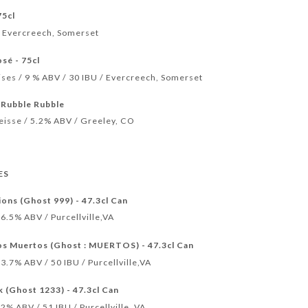
75cl
 / Evercreech, Somerset
sé - 75cl
ises / 9 % ABV / 30 IBU / Evercreech, Somerset
Rubble Rubble
Weisse / 5.2% ABV / Greeley, CO
ES
ons (Ghost 999) - 47.3cl Can
16.5% ABV / Purcellville,VA
os Muertos (Ghost : MUERTOS) - 47.3cl Can
13.7% ABV / 50 IBU / Purcellville,VA
 (Ghost 1233) - 47.3cl Can
12% ABV / 51 IBU / Purcellville, VA