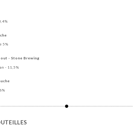
 8,4%
uche
re 5%
out - Stone Brewing
an - 11,5%
auche
26%
UTEILLES