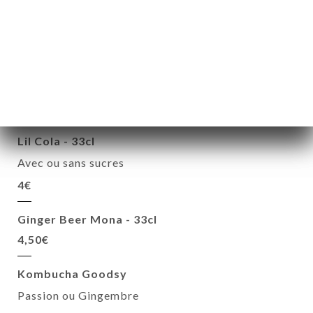
Infusion glacée Symples - 33cl
Sauge/Sureau/Pomme ou Verveine/Lavande/Cerise
4,50€
Lilonade Agrumes - 33cl
4.00€
Lil Cola - 33cl
Avec ou sans sucres
4€
Ginger Beer Mona - 33cl
4,50€
Kombucha Goodsy
Passion ou Gingembre