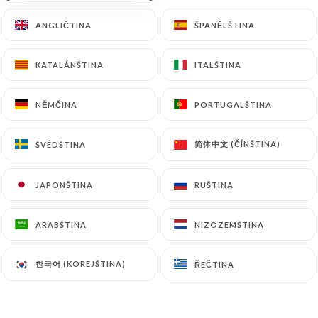
Sacred Heart XI - La Débauche
ANGLIČTINA
ANGLIČTINA
ŠPANĚLŠTINA
ŠPANĚLŠTINA
Eisbock Crème Brûlée - 26%
12cl
6,50€
KATALÁNŠTINA
KATALÁNŠTINA
ITALŠTINA
ITALŠTINA
NĚMČINA
NĚMČINA
PORTUGALŠTINA
PORTUGALŠTINA
简体中文 (ČÍNŠTINA)
简体中文 (ČÍNŠTINA)
ŠVÉDŠTINA
ŠVÉDŠTINA
CANETTES ET BOUTEILLES
ACIDES & FUNKYS
JAPONŠTINA
JAPONŠTINA
RUŠTINA
RUŠTINA
Brasserie des Franches-Montagnes (BFM)
ARABŠTINA
ARABŠTINA
NIZOZEMŠTINA
NIZOZEMŠTINA
Abbaye de Saint Bon-Chien Grand Cru 2021 -
Moustache Tawny Port - 37.5cl
Imperial Sour élevée en barriques de Ruby Tawny
한국어 (KOREJŠTINA)
한국어 (KOREJŠTINA)
ŘEČTINA
ŘEČTINA
et vin rouge / 11% ABV / Saignelégier, Jura
20.00€