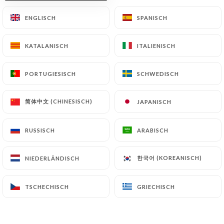
Sacred Heart XI - La Débauche
ENGLISCH
ENGLISCH
SPANISCH
SPANISCH
Eisbock Crème Brûlée - 26%
12cl
6,50€
KATALANISCH
KATALANISCH
ITALIENISCH
ITALIENISCH
PORTUGIESISCH
PORTUGIESISCH
SCHWEDISCH
SCHWEDISCH
简体中文 (CHINESISCH)
简体中文 (CHINESISCH)
JAPANISCH
JAPANISCH
CANETTES ET BOUTEILLES
ACIDES & FUNKYS
RUSSISCH
RUSSISCH
ARABISCH
ARABISCH
Brasserie des Franches-Montagnes (BFM)
한국어 (KOREANISCH)
한국어 (KOREANISCH)
NIEDERLÄNDISCH
NIEDERLÄNDISCH
Abbaye de Saint Bon-Chien Grand Cru 2021 -
Moustache Tawny Port - 37.5cl
Imperial Sour élevée en barriques de Ruby Tawny
TSCHECHISCH
TSCHECHISCH
GRIECHISCH
GRIECHISCH
et vin rouge / 11% ABV / Saignelégier, Jura
20.00€