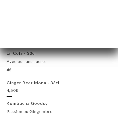
Infusion glacée Symples - 33cl
Sauge/Sureau/Pomme ou Verveine/Lavande/Cerise
4,50€
Lilonade Agrumes - 33cl
4.00€
Lil Cola - 33cl
Avec ou sans sucres
4€
Ginger Beer Mona - 33cl
4,50€
Kombucha Goodsy
Passion ou Gingembre