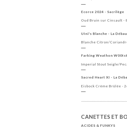
Ecorce 2024 - Sacrilège
Oud Bruin sur Cinsault -
UIni's Blanche - La Déba
Blanche Citron/Coriand
Farking Weathon W00tst
Imperial Stout Seigle/Pec
Sacred Heart XI - La Déb
Eisbock Crème Brûlée - 
CANETTES ET BO
ACIDES & FUNKYS