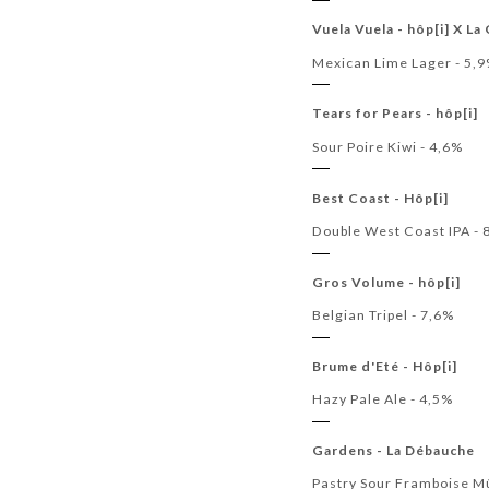
Vuela Vuela - hôp[i] X La
Mexican Lime Lager - 5,
Tears for Pears - hôp[i]
Sour Poire Kiwi - 4,6%
Best Coast - Hôp[i]
Double West Coast IPA - 
Gros Volume - hôp[i]
Belgian Tripel - 7,6%
Brume d'Eté - Hôp[i]
Hazy Pale Ale - 4,5%
Gardens - La Débauche
Pastry Sour Framboise M