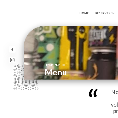
HOME
RESERVEREN
/
HOME
MENU
Menu
No
vo
p