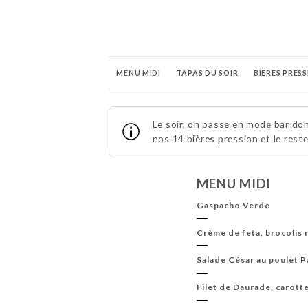
MENU MIDI
TAPAS DU SOIR
BIÈRES PRES
BOISSONS SANS ALCOOL
Le soir, on passe en mode bar do
nos 14 bières pression et le rest
MENU MIDI
Gaspacho Verde
Crème de feta, brocolis 
Salade César au poulet P
Filet de Daurade, carott