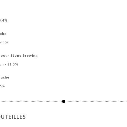
 8,4%
uche
re 5%
out - Stone Brewing
an - 11,5%
auche
26%
UTEILLES