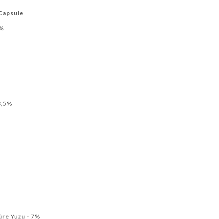
 Capsule
9%
8,5%
ûre Yuzu - 7%