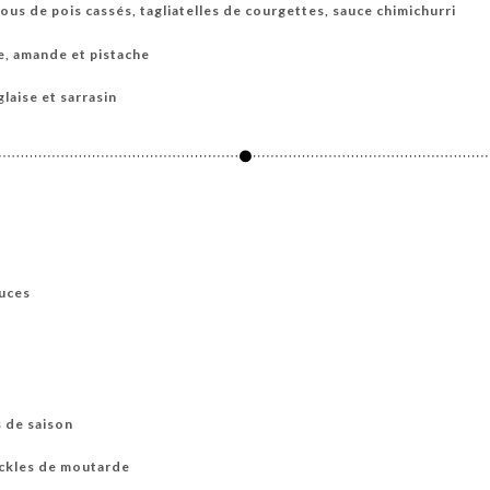
ous de pois cassés, tagliatelles de courgettes, sauce chimichurri
e, amande et pistache
aise et sarrasin
ouces
s de saison
ickles de moutarde