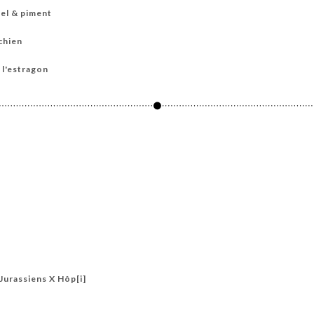
iel & piment
chien
 l'estragon
N
Jurassiens X Hôp[i]