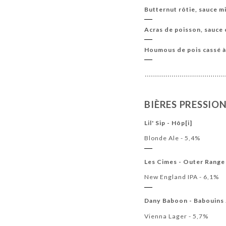
Butternut rôtie, sauce m
Acras de poisson, sauce 
Houmous de pois cassé à
BIÈRES PRESSIO
Lil' Sip - Hôp[i]
Blonde Ale - 5,4%
Les Cimes - Outer Range
New England IPA - 6,1%
Dany Baboon - Babouins 
Vienna Lager - 5,7%