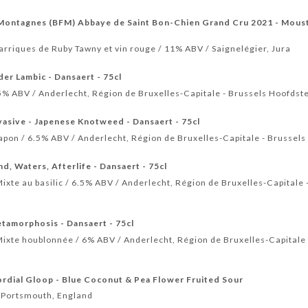
-Montagnes (BFM) Abbaye de Saint Bon-Chien Grand Cru 2021 - Mou
arriques de Ruby Tawny et vin rouge / 11% ABV / Saignelégier, Jura
der Lambic - Dansaert - 75cl
.5% ABV / Anderlecht, Région de Bruxelles-Capitale - Brussels Hoofdst
vasive - Japenese Knotweed - Dansaert - 75cl
apon / 6.5% ABV / Anderlecht, Région de Bruxelles-Capitale - Brussel
d, Waters, Afterlife - Dansaert - 75cl
xte au basilic / 6.5% ABV / Anderlecht, Région de Bruxelles-Capitale 
etamorphosis - Dansaert - 75cl
ixte houblonnée / 6% ABV / Anderlecht, Région de Bruxelles-Capitale 
rdial Gloop - Blue Coconut & Pea Flower Fruited Sour
/ Portsmouth, England