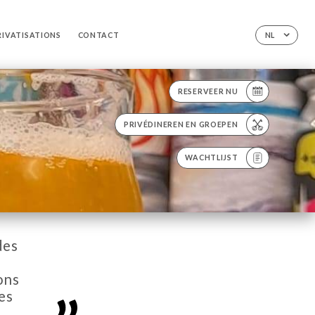
RIVATISATIONS
CONTACT
NL
RESERVEER NU
PRIVÉDINEREN EN GROEPEN
WACHTLIJST
des
ons
es