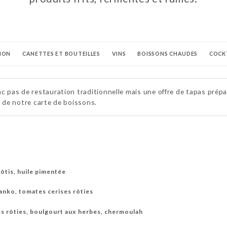
SION
CANETTES ET BOUTEILLES
VINS
BOISSONS CHAUDES
COCK
nc pas de restauration traditionnelle mais une offre de tapas pr
e de notre carte de boissons.
rôtis, huile pimentée
anko, tomates cerises rôties
es rôties, boulgourt aux herbes, chermoulah