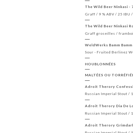
The Wild Beer Ninkasi - 
Graff / 9 % ABV / 25 IBU
The Wild Beer Ninkasi Ro
Graff groseilles / frambo
WeldWerks Bamm Bamm 
Sour - Fruited Berlinez 
HOUBLONNÉES
MALTÉES OU TORRÉFIÉ
Adroit Therory Confessi
Russian Imperial Stout / 
Adroit Therory Dia De L
Russian Imperial Stout / 
Adroit Therory Grimdark
Russian Imperial Stout / 