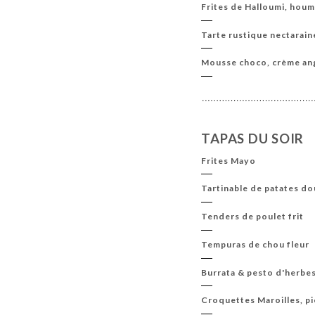
Frites de Halloumi, houm
Tarte rustique nectarain
Mousse choco, crème angl
TAPAS DU SOIR
Frites Mayo
Tartinable de patates d
Tenders de poulet frit
Tempuras de chou fleur
Burrata & pesto d'herbe
Croquettes Maroilles, p