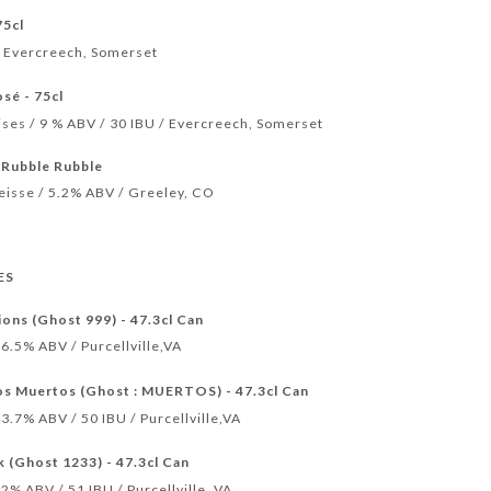
75cl
 / Evercreech, Somerset
sé - 75cl
ises / 9 % ABV / 30 IBU / Evercreech, Somerset
Rubble Rubble
Weisse / 5.2% ABV / Greeley, CO
ES
ons (Ghost 999) - 47.3cl Can
16.5% ABV / Purcellville,VA
os Muertos (Ghost : MUERTOS) - 47.3cl Can
13.7% ABV / 50 IBU / Purcellville,VA
 (Ghost 1233) - 47.3cl Can
12% ABV / 51 IBU / Purcellville, VA